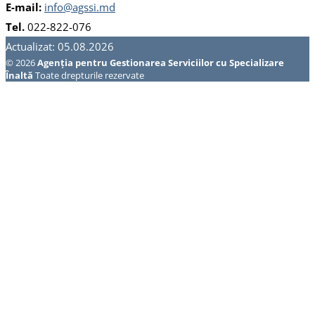
E-mail:
info@agssi.md
Tel.
022-822-076
Actualizat: 05.08.2026
© 2026
Agenția pentru Gestionarea Serviciilor cu Specializare
Înaltă
Toate drepturile rezervate