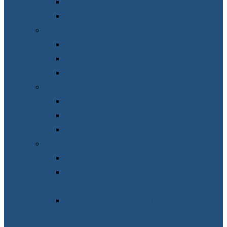
Planuri de achiziții
Raport pe achiziții
Măsuri Ajutor la contor
Suport metodologic
Raportare
Întrebări-răspunsuri
Măsuri MMPS-UNICEF
Suport metodologic
Întrebări-răspunsuri
Raportare
Control Intern Managerial
Declarații de răspundere managerială
Registrul riscurilor al Agenției Naționale
Asistență Socială
Planuri de acțiuni privind implementarea și
dezvoltarea CIM