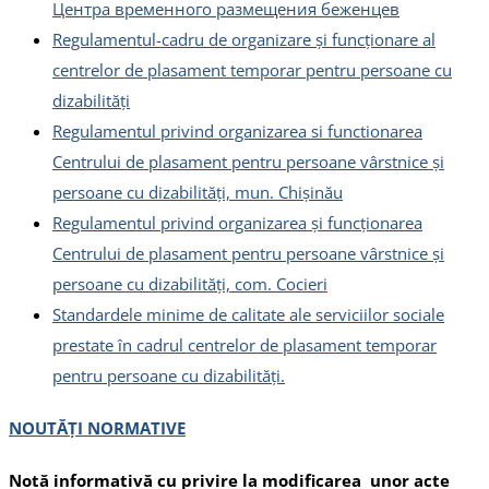
Центра временного размещения беженцев
Regulamentul-cadru de organizare și funcționare al
centrelor de plasament temporar pentru persoane cu
dizabilități
Regulamentul privind organizarea si functionarea
Centrului de plasament pentru persoane vârstnice și
persoane cu dizabilități, mun. Chișinău
Regulamentul privind organizarea și funcționarea
Centrului de plasament pentru persoane vârstnice și
persoane cu dizabilități, com. Cocieri
Standardele minime de calitate ale serviciilor sociale
prestate în cadrul centrelor de plasament temporar
pentru persoane cu dizabilități.
NOUTĂȚI NORMATIVE
Notă informativă cu privire la modificarea unor acte