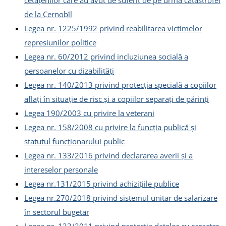
cetățenilor care au avut de suferit de pe urma catastrofei
de la Cernobîl
Legea nr. 1225/1992 privind reabilitarea victimelor
represiunilor politice
Legea nr. 60/2012 privind incluziunea socială a
persoanelor cu dizabilități
Legea nr. 140/2013 privind protecţia specială a copiilor
aflaţi în situaţie de risc şi a copiilor separaţi de părinţi
Legea 190/2003 cu privire la veterani
Legea nr. 158/2008 cu privire la funcția publică și
statutul funcționarului public
Legea nr. 133/2016 privind declararea averii și a
intereselor personale
Legea nr.131/2015 privind achizițiile publice
Legea nr.270/2018 privind sistemul unitar de salarizare
în sectorul bugetar