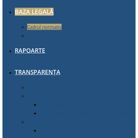
BAZA LEGALĂ
Cadrul normativ
Cadrul metodologic
RAPOARTE
TRANSPARENȚA
Planuri de activitate
Funcții vacante
Funcții vacante AGSSÎ
Funcții vacante instituții publice gestionate
Achiziţii publice
Achiziţii publice AGSSI