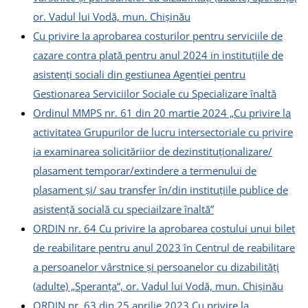
or. Vadul lui Vodă, mun. Chişinău
Cu privire Ia aprobarea costurilor pentru serviciile de
cazare contra plată pentru anul 2024 in instituțiile de
asistenți sociali din gestiunea Agenției pentru
Gestionarea Serviciilor Sociale cu Specializare înaltă
Ordinul MMPS nr. 61 din 20 martie 2024 „Cu privire la
activitatea Grupurilor de lucru intersectoriale cu privire
ia examinarea solicităriior de dezinstituţionalizare/
plasament temporar/extindere a termenului de
plasament şi/ sau transfer în/din instituţiile publice de
asistenţă socială cu speciailzare înaltă”
ORDIN nr. 64 Cu privire Ia aprobarea costului unui bilet
de reabilitare pentru anul 2023 în Centrul de reabilitare
a persoanelor vârstnice şi persoanelor cu dizabilităţi
(adulte) „Speranţa“, or. Vadul lui Vodă, mun. Chişinău
ORDIN nr. 63 din 25 aprilie 2023 Cu privire la