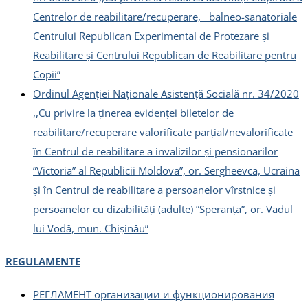
Centrelor de reabilitare/recuperare, balneo-sanatoriale
Centrului Republican Experimental de Protezare și
Reabilitare și Centrului Republican de Reabilitare pentru
Copii”
Ordinul Agenției Naționale Asistență Socială nr. 34/2020
,,Cu privire la ținerea evidenței biletelor de
reabilitare/recuperare valorificate parțial/nevalorificate
în Centrul de reabilitare a invalizilor și pensionarilor
”Victoria” al Republicii Moldova”, or. Sergheevca, Ucraina
și în Centrul de reabilitare a persoanelor vîrstnice și
persoanelor cu dizabilități (adulte) ”Speranța”, or. Vadul
lui Vodă, mun. Chișinău”
REGULAMENTE
РЕГЛАМЕНТ организации и функционирования