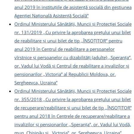
anul 2019 în instituțiile de asistență socială din gestiunea
Agenției Națională Asistență Socială”
Ordinul Ministerului Sănătății, Muncii și Protecției Sociale
nr. 131/2019 ,,Cu privire la aprobarea prețului unui bilet
de reabilitare și unui bilet de tip ,,ÎNSOȚITOR” pentru
anul 2019 în Centrul de reabilitare a persoanelor
vîrstnice și persoanelor cu dizabilități (adulte) ,,Speranța”,
or. Vadul lui Vodă și Centrul de reabilitare a invalizilor și
pensionarilor ,,Victoria” al Republicii Moldova, or.
Sergheevca, Ucraina”
Ordinul Ministerului Sănătății, Muncii și Protecției Sociale
nr. 355/2018 ,,Cu privire la aprobarea prețului unui bilet
de recuperare/reabilitare și unui bilet de tip ,,ÎNSOȚITOR”
pentru anul 2018 în Centrele de recuperare/reabilitare a
invalizilor și pensionarilor ,,Speranța”, or. Vadul lui Vodă,
mun. Chișinău și ,,Victoria”, or. Sergheevca, Ucraina”