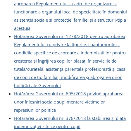
aprobarea Regulamentului – cadru de organizare și
funcționare a organului local de specialitate în domeniul
asistenței sociale și protecției familiei și a structurii-tip a
acestuia
Hotărârea Guvernului nr. 1278/2018 pentru aprobarea
Regulamentului cu privire la tipurile, cuantumurile și
condițiile specifice de acordare a indemnizațiilor pentru
creșterea și îngrijirea copiilor plasați în serviciile de
tutelă/curatelă, asistență parentală profesionistă și casă
de copii de tip familial, modificarea și abrogarea unor
hotărâri ale Guvernului
Hotărârea Guvernului nr. 695/2018 privind aprobarea
unor înlesniri sociale suplimentare victimelor
represiunilor politice
Hotărârea Guvernului nr. 378/2018 la stabilirea și plata
indemnizației zilnice pentru copii