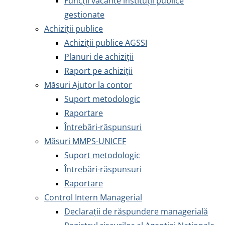
Funcții vacante instituții publice
gestionate
Achiziţii publice
Achiziţii publice AGSSI
Planuri de achiziții
Raport pe achiziții
Măsuri Ajutor la contor
Suport metodologic
Raportare
Întrebări-răspunsuri
Măsuri MMPS-UNICEF
Suport metodologic
Întrebări-răspunsuri
Raportare
Control Intern Managerial
Declarații de răspundere managerială