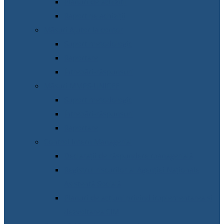
Planuri de achiziții
Raport pe achiziții
Măsuri Ajutor la contor
Suport metodologic
Raportare
Întrebări-răspunsuri
Măsuri MMPS-UNICEF
Suport metodologic
Întrebări-răspunsuri
Raportare
Control Intern Managerial
Declarații de răspundere managerială
Registrul riscurilor al Agenției Naționale
Asistență Socială
Planuri de acțiuni privind implementarea și
dezvoltarea CIM