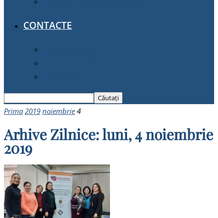
Deplasări în interes de serviciu
CONTACTE
Date de contact
Instituții publice din gestiune
Petiții online
Prima
2019
noiembrie
4
Arhive Zilnice: luni, 4 noiembrie
2019