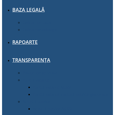
BAZA LEGALĂ
Cadrul normativ
Cadrul metodologic
RAPOARTE
TRANSPARENȚA
Planuri de activitate
Funcții vacante
Funcții vacante AGSSÎ
Funcții vacante instituții publice gestionate
Achiziţii publice
Achiziţii publice AGSSI