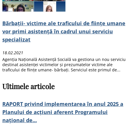
Bărbații- victime ale traficului de ființe umane
vor primi asistență în cadrul unui serviciu
specializat
18.02.2021
Agenția Națională Asistență Socială va gestiona un nou serviciu
destinat asistenței victimelor și prezumatelor victime ale
traficului de ființe umane- bărbați. Serviciul este primul de...
Ultimele articole
RAPORT privind implementarea în anul 2025 a
Planului de acțiuni aferent Programului
național de...