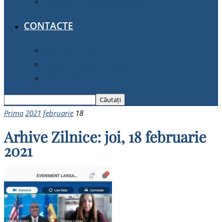
Deplasări în interes de serviciu
CONTACTE
Date de contact
Instituții publice din gestiune
Petiții online
Prima
2021
februarie
18
Arhive Zilnice: joi, 18 februarie
2021