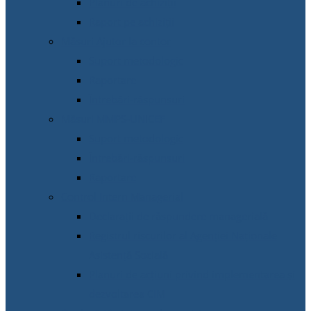
Planuri de achiziții
Raport pe achiziții
Măsuri Ajutor la contor
Suport metodologic
Raportare
Întrebări-răspunsuri
Măsuri MMPS-UNICEF
Suport metodologic
Întrebări-răspunsuri
Raportare
Control Intern Managerial
Declarații de răspundere managerială
Registrul riscurilor al Agenției Naționale
Asistență Socială
Planuri de acțiuni privind implementarea și
dezvoltarea CIM