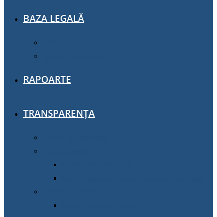
BAZA LEGALĂ
Cadrul normativ
Cadrul metodologic
RAPOARTE
TRANSPARENȚA
Planuri de activitate
Funcții vacante
Funcții vacante AGSSÎ
Funcții vacante instituții publice gestionate
Achiziţii publice
Achiziţii publice AGSSI