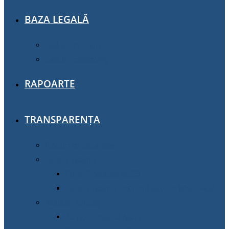
BAZA LEGALĂ
Cadrul normativ
Cadrul metodologic
RAPOARTE
TRANSPARENȚA
Planuri de activitate
Funcții vacante
Funcții vacante AGSSÎ
Funcții vacante instituții publice gestionate
Achiziţii publice
Achiziţii publice AGSSI