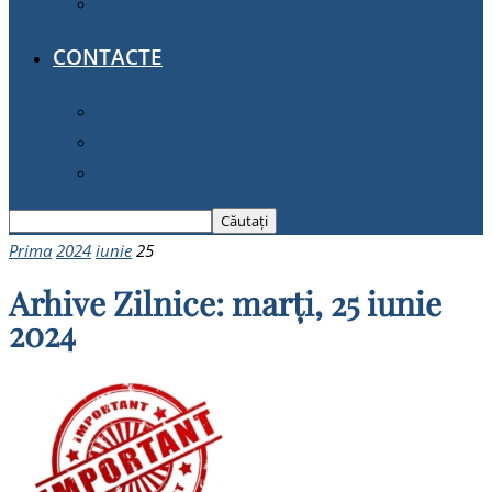
Deplasări în interes de serviciu
CONTACTE
Date de contact
Instituții publice din gestiune
Petiții online
Prima
2024
iunie
25
Arhive Zilnice: marți, 25 iunie
2024