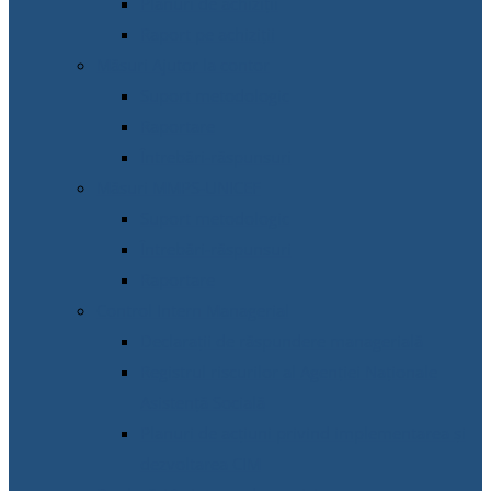
Planuri de achiziții
Raport pe achiziții
Măsuri Ajutor la contor
Suport metodologic
Raportare
Întrebări-răspunsuri
Măsuri MMPS-UNICEF
Suport metodologic
Întrebări-răspunsuri
Raportare
Control Intern Managerial
Declarații de răspundere managerială
Registrul riscurilor al Agenției Naționale
Asistență Socială
Planuri de acțiuni privind implementarea și
dezvoltarea CIM