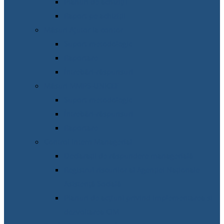
Planuri de achiziții
Raport pe achiziții
Măsuri Ajutor la contor
Suport metodologic
Raportare
Întrebări-răspunsuri
Măsuri MMPS-UNICEF
Suport metodologic
Întrebări-răspunsuri
Raportare
Control Intern Managerial
Declarații de răspundere managerială
Registrul riscurilor al Agenției Naționale
Asistență Socială
Planuri de acțiuni privind implementarea și
dezvoltarea CIM