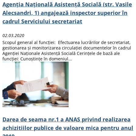
Agenția Națională Asistență Socială (str. Vasile
Alecsandri, 1) angajează inspector superior în
cadrul Serviciului secretariat
02.03.2020
Scopul general al funcției: Efectuarea lucrărilor de secretariat,
gestionarea și monitorizarea circulației documentelor în cadrul
Agenției Naționale Asistență Socială Cerințele de bază ale
funcției: Cunoștințe în domeniul...
Darea de seama nr.1 a ANAS privind realizarea
achizitiilor publice de valoare mica pentru anul