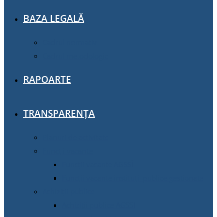
BAZA LEGALĂ
Cadrul normativ
Cadrul metodologic
RAPOARTE
TRANSPARENȚA
Planuri de activitate
Funcții vacante
Funcții vacante AGSSÎ
Funcții vacante instituții publice gestionate
Achiziţii publice
Achiziţii publice AGSSI