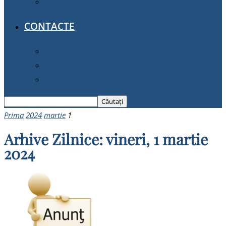
Deplasări în interes de serviciu
CONTACTE
Date de contact
Instituții publice din gestiune
Petiții online
Prima
2024
martie
1
Arhive Zilnice: vineri, 1 martie
2024