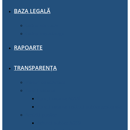
BAZA LEGALĂ
Cadrul normativ
Cadrul metodologic
RAPOARTE
TRANSPARENȚA
Planuri de activitate
Funcții vacante
Funcții vacante AGSSÎ
Funcții vacante instituții publice gestionate
Achiziţii publice
Achiziţii publice AGSSI