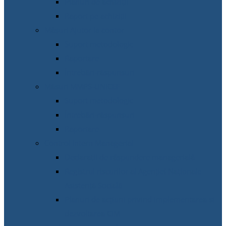
Planuri de achiziții
Raport pe achiziții
Măsuri Ajutor la contor
Suport metodologic
Raportare
Întrebări-răspunsuri
Măsuri MMPS-UNICEF
Suport metodologic
Întrebări-răspunsuri
Raportare
Control Intern Managerial
Declarații de răspundere managerială
Registrul riscurilor al Agenției Naționale
Asistență Socială
Planuri de acțiuni privind implementarea și
dezvoltarea CIM