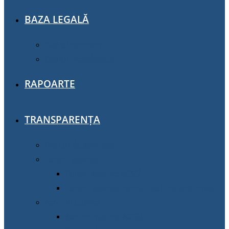
BAZA LEGALĂ
Cadrul normativ
Cadrul metodologic
RAPOARTE
TRANSPARENȚA
Planuri de activitate
Funcții vacante
Funcții vacante AGSSÎ
Funcții vacante instituții publice gestionate
Achiziţii publice
Achiziţii publice AGSSI