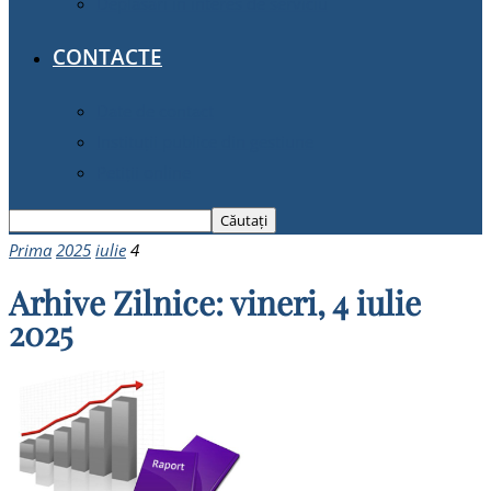
Deplasări în interes de serviciu
CONTACTE
Date de contact
Instituții publice din gestiune
Petiții online
Prima
2025
iulie
4
Arhive Zilnice: vineri, 4 iulie
2025