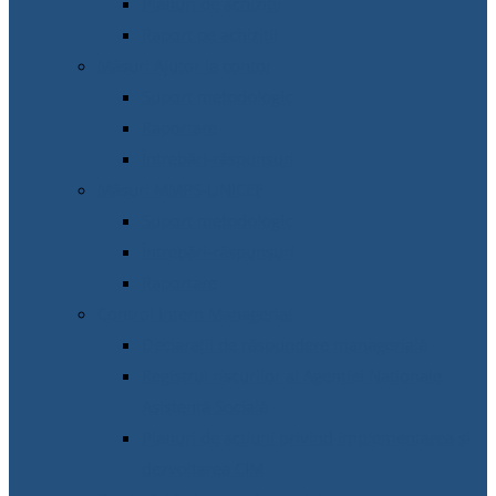
Planuri de achiziții
Raport pe achiziții
Măsuri Ajutor la contor
Suport metodologic
Raportare
Întrebări-răspunsuri
Măsuri MMPS-UNICEF
Suport metodologic
Întrebări-răspunsuri
Raportare
Control Intern Managerial
Declarații de răspundere managerială
Registrul riscurilor al Agenției Naționale
Asistență Socială
Planuri de acțiuni privind implementarea și
dezvoltarea CIM