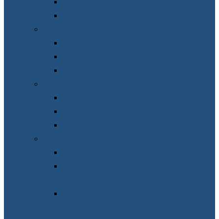
Planuri de achiziții
Raport pe achiziții
Măsuri Ajutor la contor
Suport metodologic
Raportare
Întrebări-răspunsuri
Măsuri MMPS-UNICEF
Suport metodologic
Întrebări-răspunsuri
Raportare
Control Intern Managerial
Declarații de răspundere managerială
Registrul riscurilor al Agenției Naționale
Asistență Socială
Planuri de acțiuni privind implementarea și
dezvoltarea CIM