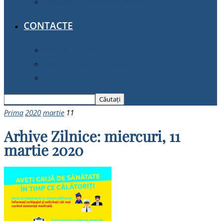
Deplasări în interes de serviciu
CONTACTE
Date de contact
Instituții publice din gestiune
Petiții online
Prima
2020
martie
11
Arhive Zilnice: miercuri, 11
martie 2020