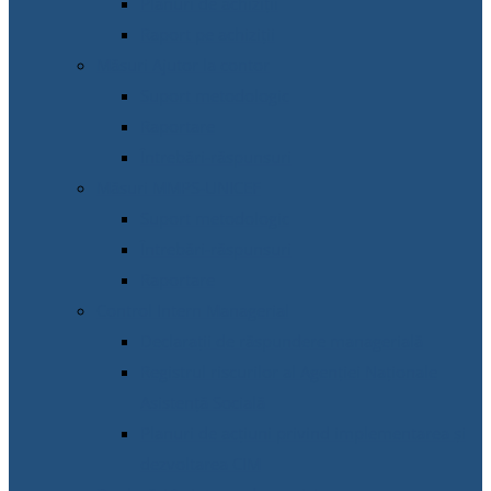
Planuri de achiziții
Raport pe achiziții
Măsuri Ajutor la contor
Suport metodologic
Raportare
Întrebări-răspunsuri
Măsuri MMPS-UNICEF
Suport metodologic
Întrebări-răspunsuri
Raportare
Control Intern Managerial
Declarații de răspundere managerială
Registrul riscurilor al Agenției Naționale
Asistență Socială
Planuri de acțiuni privind implementarea și
dezvoltarea CIM