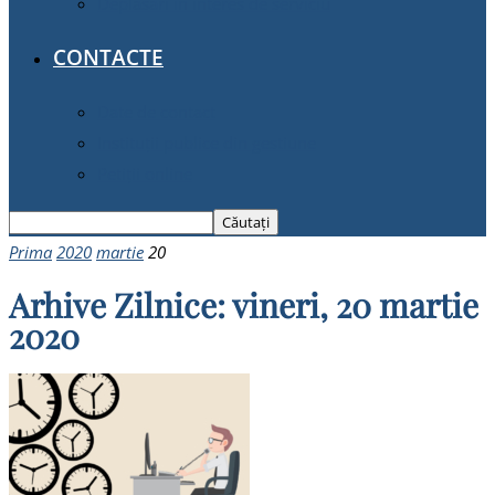
Deplasări în interes de serviciu
CONTACTE
Date de contact
Instituții publice din gestiune
Petiții online
Prima
2020
martie
20
Arhive Zilnice: vineri, 20 martie
2020