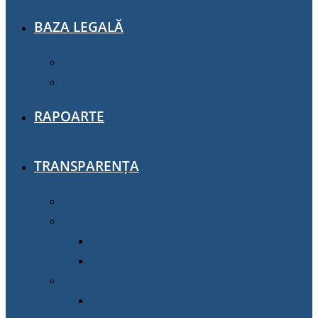
BAZA LEGALĂ
Cadrul normativ
Cadrul metodologic
RAPOARTE
TRANSPARENȚA
Planuri de activitate
Funcții vacante
Funcții vacante AGSSÎ
Funcții vacante instituții publice gestionate
Achiziţii publice
Achiziţii publice AGSSI