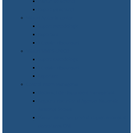
Planuri de achiziții
Raport pe achiziții
Măsuri Ajutor la contor
Suport metodologic
Raportare
Întrebări-răspunsuri
Măsuri MMPS-UNICEF
Suport metodologic
Întrebări-răspunsuri
Raportare
Control Intern Managerial
Declarații de răspundere managerială
Registrul riscurilor al Agenției Naționale
Asistență Socială
Planuri de acțiuni privind implementarea și
dezvoltarea CIM