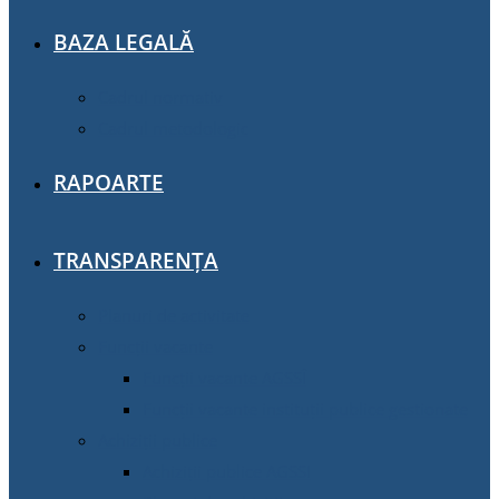
BAZA LEGALĂ
Cadrul normativ
Cadrul metodologic
RAPOARTE
TRANSPARENȚA
Planuri de activitate
Funcții vacante
Funcții vacante AGSSÎ
Funcții vacante instituții publice gestionate
Achiziţii publice
Achiziţii publice AGSSI