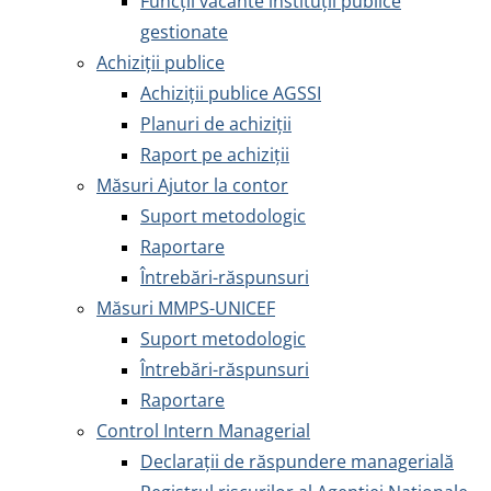
Funcții vacante instituții publice
gestionate
Achiziţii publice
Achiziţii publice AGSSI
Planuri de achiziții
Raport pe achiziții
Măsuri Ajutor la contor
Suport metodologic
Raportare
Întrebări-răspunsuri
Măsuri MMPS-UNICEF
Suport metodologic
Întrebări-răspunsuri
Raportare
Control Intern Managerial
Declarații de răspundere managerială