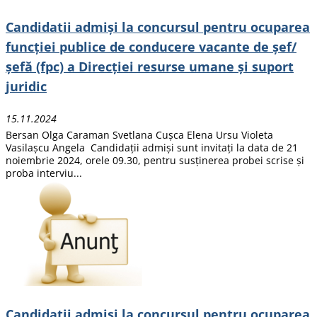
Candidatii admiși la concursul pentru ocuparea
funcţiei publice de conducere vacante de șef/
șefă (fpc) a Direcției resurse umane și suport
juridic
15.11.2024
Bersan Olga Caraman Svetlana Cușca Elena Ursu Violeta
Vasilașcu Angela Candidații admiși sunt invitați la data de 21
noiembrie 2024, orele 09.30, pentru susținerea probei scrise și
proba interviu...
Candidatii admiși la concursul pentru ocuparea