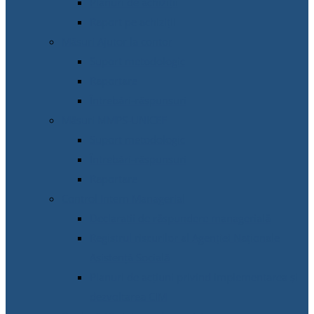
Planuri de achiziții
Raport pe achiziții
Măsuri Ajutor la contor
Suport metodologic
Raportare
Întrebări-răspunsuri
Măsuri MMPS-UNICEF
Suport metodologic
Întrebări-răspunsuri
Raportare
Control Intern Managerial
Declarații de răspundere managerială
Registrul riscurilor al Agenției Naționale
Asistență Socială
Planuri de acțiuni privind implementarea și
dezvoltarea CIM