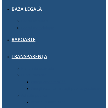
BAZA LEGALĂ
Cadrul normativ
Cadrul metodologic
RAPOARTE
TRANSPARENȚA
Planuri de activitate
Funcții vacante
Funcții vacante AGSSÎ
Funcții vacante instituții publice gestionate
Achiziţii publice
Achiziţii publice AGSSI