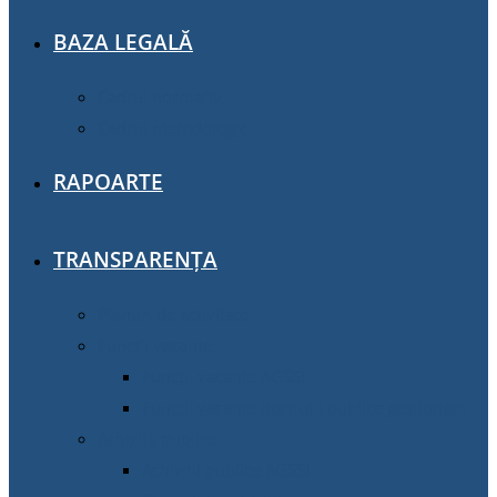
BAZA LEGALĂ
Cadrul normativ
Cadrul metodologic
RAPOARTE
TRANSPARENȚA
Planuri de activitate
Funcții vacante
Funcții vacante AGSSÎ
Funcții vacante instituții publice gestionate
Achiziţii publice
Achiziţii publice AGSSI