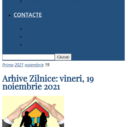
Deplasări în interes de serviciu
CONTACTE
Date de contact
Instituții publice din gestiune
Petiții online
Prima
2021
noiembrie
19
Arhive Zilnice: vineri, 19
noiembrie 2021