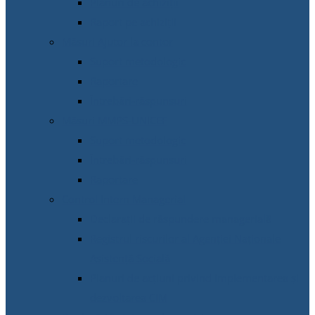
Planuri de achiziții
Raport pe achiziții
Măsuri Ajutor la contor
Suport metodologic
Raportare
Întrebări-răspunsuri
Măsuri MMPS-UNICEF
Suport metodologic
Întrebări-răspunsuri
Raportare
Control Intern Managerial
Declarații de răspundere managerială
Registrul riscurilor al Agenției Naționale
Asistență Socială
Planuri de acțiuni privind implementarea și
dezvoltarea CIM