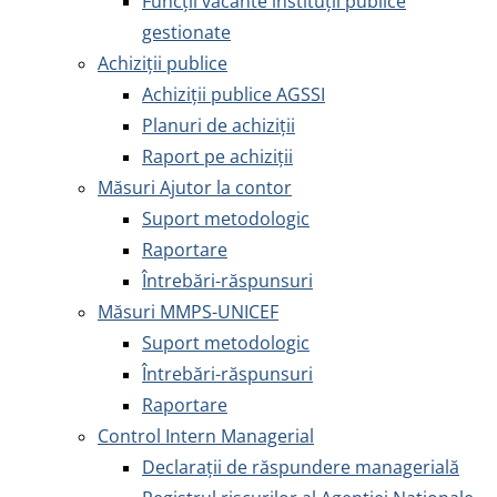
Funcții vacante instituții publice
gestionate
Achiziţii publice
Achiziţii publice AGSSI
Planuri de achiziții
Raport pe achiziții
Măsuri Ajutor la contor
Suport metodologic
Raportare
Întrebări-răspunsuri
Măsuri MMPS-UNICEF
Suport metodologic
Întrebări-răspunsuri
Raportare
Control Intern Managerial
Declarații de răspundere managerială