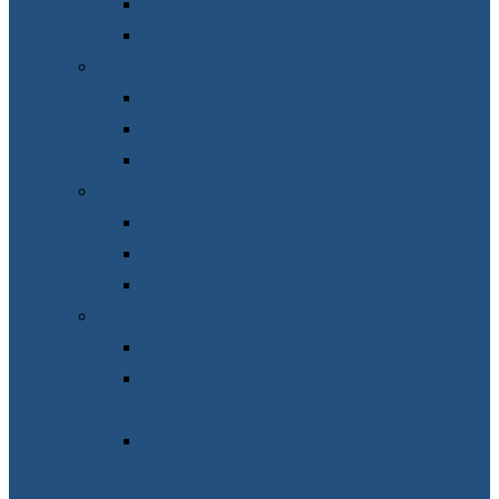
Planuri de achiziții
Raport pe achiziții
Măsuri Ajutor la contor
Suport metodologic
Raportare
Întrebări-răspunsuri
Măsuri MMPS-UNICEF
Suport metodologic
Întrebări-răspunsuri
Raportare
Control Intern Managerial
Declarații de răspundere managerială
Registrul riscurilor al Agenției Naționale
Asistență Socială
Planuri de acțiuni privind implementarea și
dezvoltarea CIM