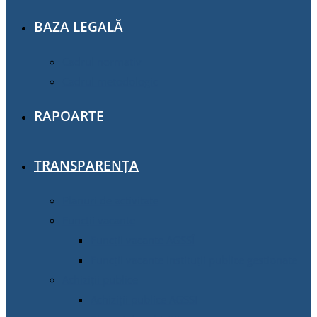
BAZA LEGALĂ
Cadrul normativ
Cadrul metodologic
RAPOARTE
TRANSPARENȚA
Planuri de activitate
Funcții vacante
Funcții vacante AGSSÎ
Funcții vacante instituții publice gestionate
Achiziţii publice
Achiziţii publice AGSSI