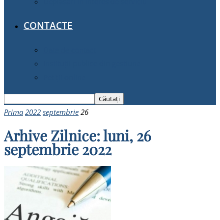
Deplasări în interes de serviciu
CONTACTE
Date de contact
Instituții publice din gestiune
Petiții online
Prima
2022
septembrie
26
Arhive Zilnice: luni, 26
septembrie 2022