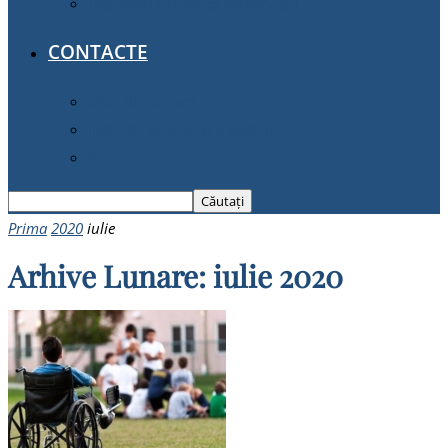
Deplasări în interes de serviciu
CONTACTE
Date de contact
Instituții publice din gestiune
Petiții online
Prima
2020
iulie
Arhive Lunare: iulie 2020