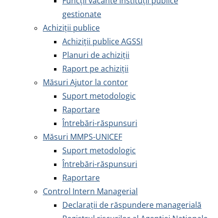
Funcții vacante instituții publice
gestionate
Achiziţii publice
Achiziţii publice AGSSI
Planuri de achiziții
Raport pe achiziții
Măsuri Ajutor la contor
Suport metodologic
Raportare
Întrebări-răspunsuri
Măsuri MMPS-UNICEF
Suport metodologic
Întrebări-răspunsuri
Raportare
Control Intern Managerial
Declarații de răspundere managerială