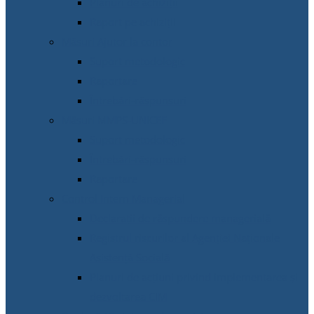
Planuri de achiziții
Raport pe achiziții
Măsuri Ajutor la contor
Suport metodologic
Raportare
Întrebări-răspunsuri
Măsuri MMPS-UNICEF
Suport metodologic
Întrebări-răspunsuri
Raportare
Control Intern Managerial
Declarații de răspundere managerială
Registrul riscurilor al Agenției Naționale
Asistență Socială
Planuri de acțiuni privind implementarea și
dezvoltarea CIM