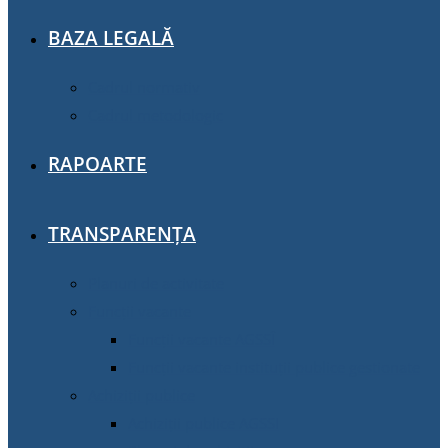
BAZA LEGALĂ
Cadrul normativ
Cadrul metodologic
RAPOARTE
TRANSPARENȚA
Planuri de activitate
Funcții vacante
Funcții vacante AGSSÎ
Funcții vacante instituții publice gestionate
Achiziţii publice
Achiziţii publice AGSSI