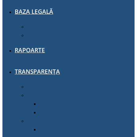
BAZA LEGALĂ
Cadrul normativ
Cadrul metodologic
RAPOARTE
TRANSPARENȚA
Planuri de activitate
Funcții vacante
Funcții vacante AGSSÎ
Funcții vacante instituții publice gestionate
Achiziţii publice
Achiziţii publice AGSSI