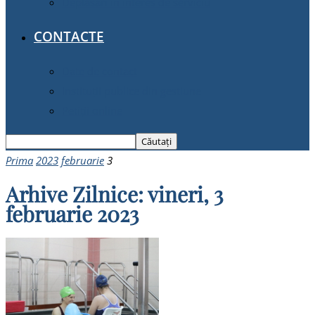
Deplasări în interes de serviciu
CONTACTE
Date de contact
Instituții publice din gestiune
Petiții online
Prima
2023
februarie
3
Arhive Zilnice: vineri, 3
februarie 2023