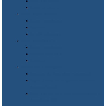
Planuri de achiziții
Raport pe achiziții
Măsuri Ajutor la contor
Suport metodologic
Raportare
Întrebări-răspunsuri
Măsuri MMPS-UNICEF
Suport metodologic
Întrebări-răspunsuri
Raportare
Control Intern Managerial
Declarații de răspundere managerială
Registrul riscurilor al Agenției Naționale
Asistență Socială
Planuri de acțiuni privind implementarea și
dezvoltarea CIM