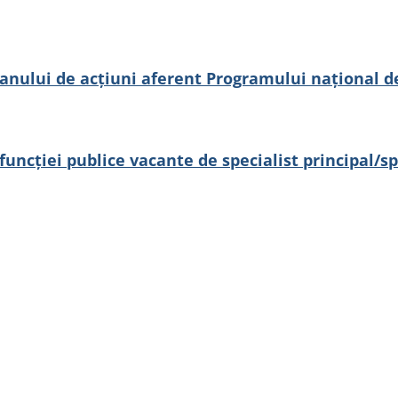
nului de acțiuni aferent Programului național de
cției publice vacante de specialist principal/spec