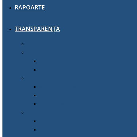
RAPOARTE
TRANSPARENȚA
Planuri de activitate
Funcții vacante
Funcții vacante AGSSÎ
Funcții vacante instituții publice gestionate
Achiziţii publice
Achiziţii publice AGSSI
Planuri de achiziții
Raport pe achiziții
Măsuri Ajutor la contor
Suport metodologic
Raportare