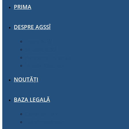
PRIMA
DESPRE AGSSÎ
Despre AGSSÎ
Structura AGSSÎ
Harta serviciilor sociale
Întrebări-Răspunsuri
NOUTĂȚI
BAZA LEGALĂ
Cadrul normativ
Cadrul metodologic