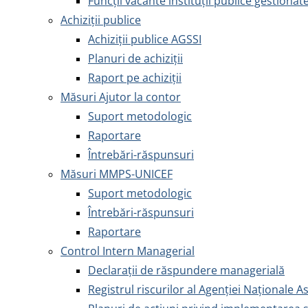
Funcții vacante instituții publice gestionat
Achiziţii publice
Achiziţii publice AGSSI
Planuri de achiziții
Raport pe achiziții
Măsuri Ajutor la contor
Suport metodologic
Raportare
Întrebări-răspunsuri
Măsuri MMPS-UNICEF
Suport metodologic
Întrebări-răspunsuri
Raportare
Control Intern Managerial
Declarații de răspundere managerială
Registrul riscurilor al Agenției Naționale A