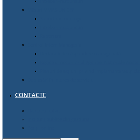
Întrebări-răspunsuri
Măsuri MMPS-UNICEF
Suport metodologic
Întrebări-răspunsuri
Raportare
Control Intern Managerial
Declarații de răspundere managerială
Registrul riscurilor al Agenției Naționale Asiste
Planuri de acțiuni privind implementarea și d
Deplasări în interes de serviciu
CONTACTE
Date de contact
Instituții publice din gestiune
Petiții online