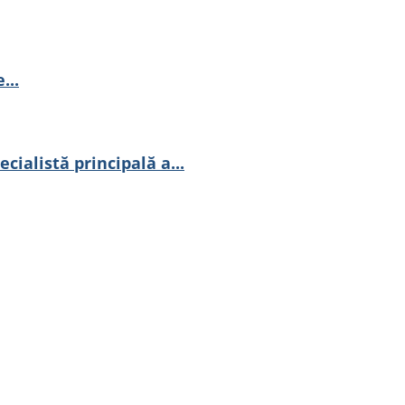
...
ialistă principală a...