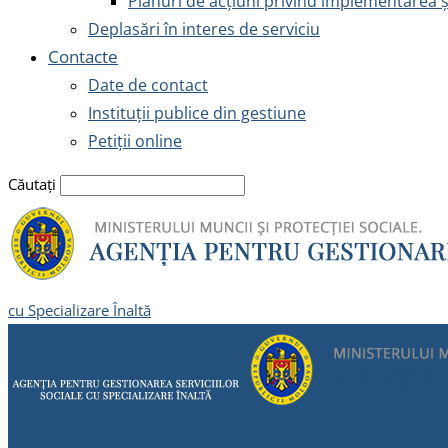
Planuri de acțiuni privind implementarea 
Deplasări în interes de serviciu
Contacte
Date de contact
Instituții publice din gestiune
Petiții online
Căutați
cu Specializare Înaltă