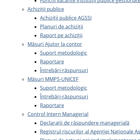
Funcții vacante instituții publice gestionat
Achiziţii publice
Achiziţii publice AGSSI
Planuri de achiziții
Raport pe achiziții
Măsuri Ajutor la contor
Suport metodologic
Raportare
Întrebări-răspunsuri
Măsuri MMPS-UNICEF
Suport metodologic
Întrebări-răspunsuri
Raportare
Control Intern Managerial
Declarații de răspundere managerială
Registrul riscurilor al Agenției Naționale A