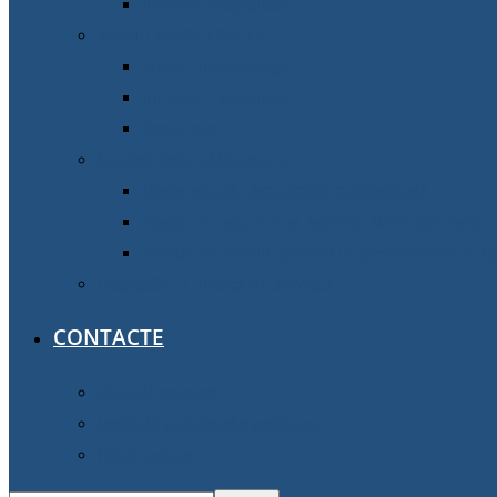
Întrebări-răspunsuri
Măsuri MMPS-UNICEF
Suport metodologic
Întrebări-răspunsuri
Raportare
Control Intern Managerial
Declarații de răspundere managerială
Registrul riscurilor al Agenției Naționale Asiste
Planuri de acțiuni privind implementarea și d
Deplasări în interes de serviciu
CONTACTE
Date de contact
Instituții publice din gestiune
Petiții online