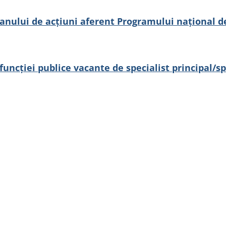
nului de acțiuni aferent Programului național de
cției publice vacante de specialist principal/spec