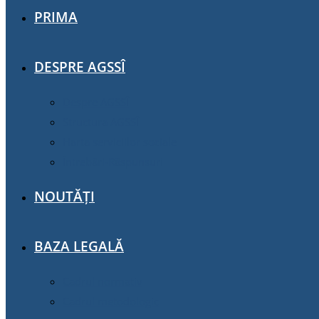
PRIMA
DESPRE AGSSÎ
Despre AGSSÎ
Structura AGSSÎ
Harta serviciilor sociale
Întrebări-Răspunsuri
NOUTĂȚI
BAZA LEGALĂ
Cadrul normativ
Cadrul metodologic