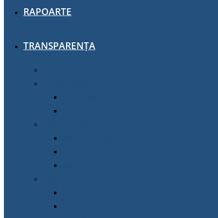
RAPOARTE
TRANSPARENȚA
Planuri de activitate
Funcții vacante
Funcții vacante AGSSÎ
Funcții vacante instituții publice gestionate
Achiziţii publice
Achiziţii publice AGSSI
Planuri de achiziții
Raport pe achiziții
Măsuri Ajutor la contor
Suport metodologic
Raportare