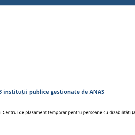
3 instituții publice gestionate de ANAS
uleni Centrul de plasament temporar pentru persoane cu dizabilități 