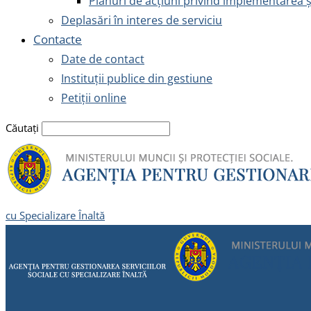
Planuri de acțiuni privind implementarea 
Deplasări în interes de serviciu
Contacte
Date de contact
Instituții publice din gestiune
Petiții online
Căutați
cu Specializare Înaltă